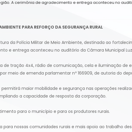
egião. A cerimônia de agradecimento e entrega aconteceu no auditó
O AMBIENTE PARA REFORÇO DA SEGURANÇA RURAL
ra da Polícia Militar de Meio Ambiente, destinada ao fortalec
to e entrega aconteceu no auditório da Câmara Municipal Luz, r
ma de tração 4x4, rádio de comunicação, cela e iluminação de
do por meio de emenda parlamentar nº 166909, de autoria do depu
 permitirá maior mobilidade e segurança nas operações realizadas
ampliando a capacidade de resposta da corporação.
timento para o município e para os produtores rurais.
para nossas comunidades rurais e mais apoio ao trabalho desen