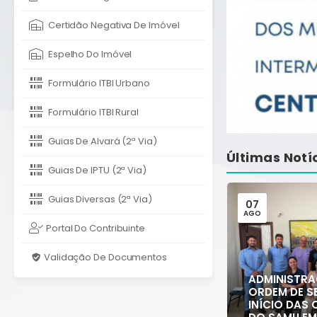
Certidão Negativa De Imóvel
Espelho Do Imóvel
Formulário ITBI Urbano
Formulário ITBI Rural
Guias De Alvará (2ª Via)
Últimas Notí
Guias De IPTU (2ª Via)
Guias Diversas (2ª Via)
24
07
JUL
AGO
Portal Do Contribuinte
Validação De Documentos
ADMINISTRA
ORDEM DE S
Cronograma de Limpeza
INÍCIO DAS