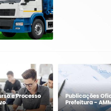
rso e Processo
Publicações Ofic
ivo
Prefeitura - AM