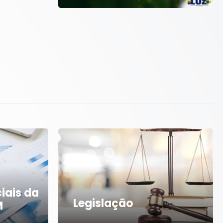
iais da
Legislação
M